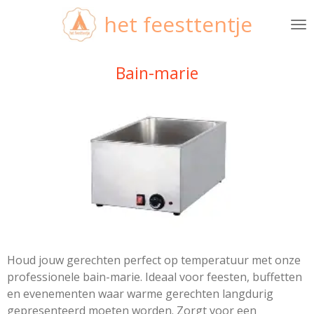
Ga
het feesttentje
direct
naar
de
Bain-marie
hoofdinhoud
Houd jouw gerechten perfect op temperatuur met onze
professionele bain-marie. Ideaal voor feesten, buffetten
en evenementen waar warme gerechten langdurig
gepresenteerd moeten worden. Zorgt voor een