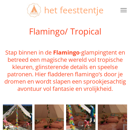
Ga
het feesttentje
direct
naar
de
Flamingo/ Tropical
hoofdinhoud
Stap binnen in de
Flamingo
-glampingtent en
betreed een magische wereld vol tropische
kleuren, glinsterende details en speelse
patronen. Hier fladderen flamingo’s door je
dromen en wordt slapen een sprookjesachtig
avontuur vol fantasie en vrolijkheid.