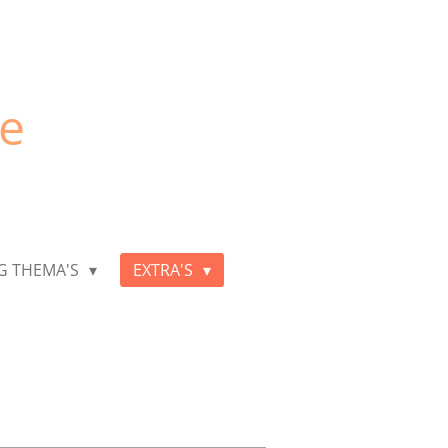
je
G THEMA'S
EXTRA'S