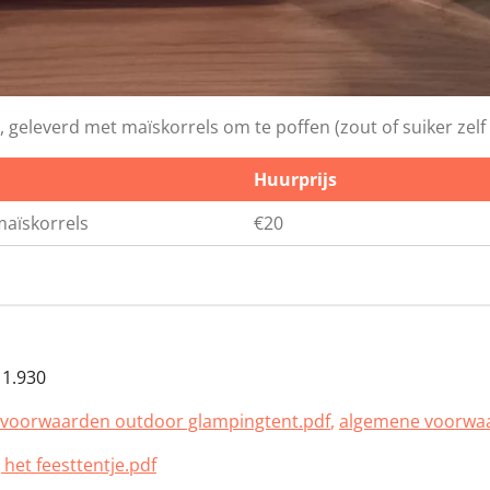
geleverd met maïskorrels om te poffen (zout of suiker zel
Huurprijs
maïskorrels
€20
1.930
voorwaarden outdoor glampingtent.pdf
,
algemene voorwaar
 het feesttentje.pdf