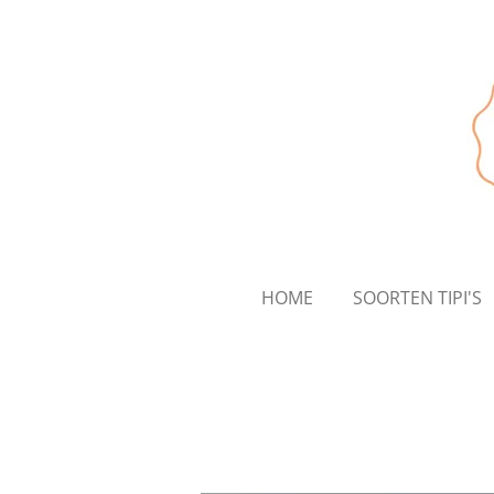
Ga
direct
naar
de
hoofdinhoud
HOME
SOORTEN TIPI'S