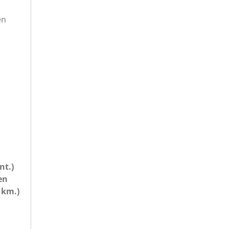
en
nt.)
en
 km.)