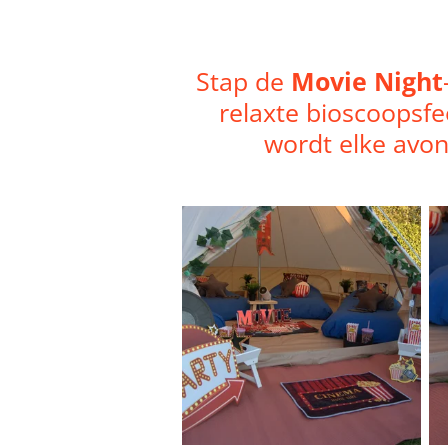
Stap de
Movie Night
relaxte bioscoopsfe
wordt elke avo