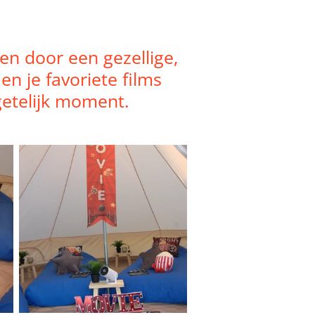
en door een gezellige,
n je favoriete films
etelijk moment.