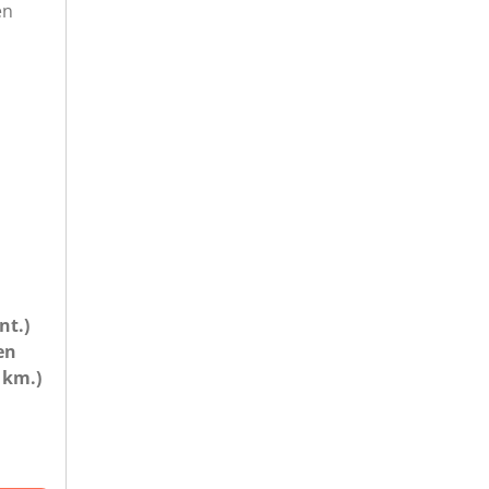
en
nt.)
en
 km.)