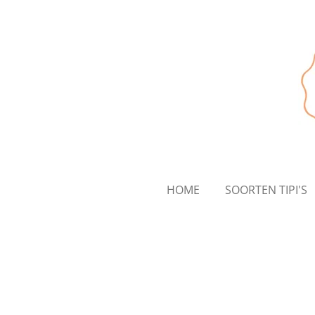
Ga
direct
naar
de
hoofdinhoud
HOME
SOORTEN TIPI'S