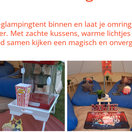
-glampingtent binnen en laat je omring
er. Met zachte kussens, warme lichtjes e
nd samen kijken een magisch en onverg