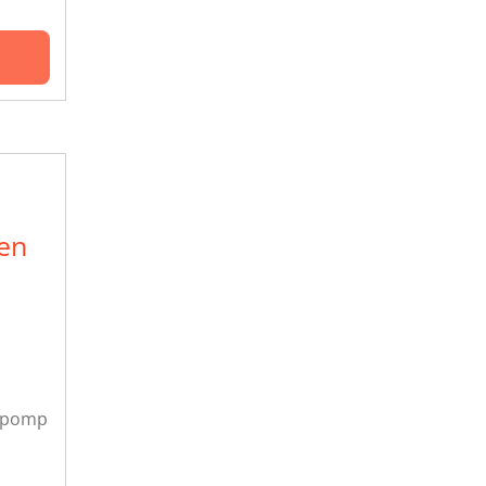
en
e pomp