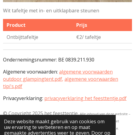
Wit tafeltje met in- en uitklapbare steunen
Product
Prijs
Ontbijttafeltje
€2/ tafeltje
Ondernemingsnummer: BE 0839.211.930
Algemene voorwaarden:
algemene voorwaarden
outdoor glampingtent.pdf
,
algemene voorwaarden
tipi's.pdf
Privacyverklaring:
privacyverklaring het feesttentje.pdf
© Copyright 2025 het feesttentje.
Alle inhoud van deze website –
Deze website maakt gebruik van cookies om
waaronder tekst, afbeeldingen en ontwerp – is beschermd en mag niet
uw ervaring te verbeteren en op maat
worden gebruikt zonder schriftelijke toestemming van Het feesttentje.
gemaakte advertenties weer te geven. Door op