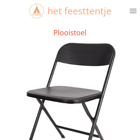
Ga
het feesttentje
direct
naar
de
Plooistoel
hoofdinhoud