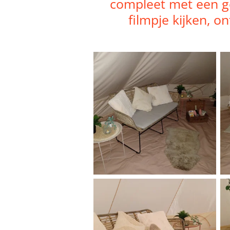
compleet met een gez
filmpje kijken,