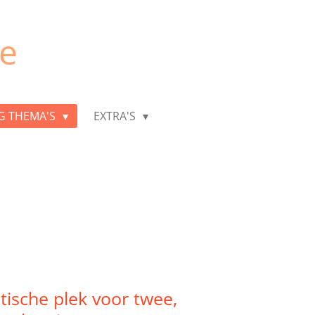
je
G THEMA'S
EXTRA'S
ische plek voor twee,