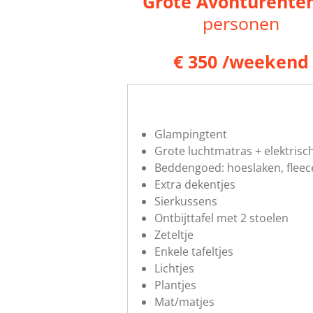
Grote Avonturente
personen
€ 350 /weekend
Glampingtent
Grote luchtmatras + elektris
Beddengoed: hoeslaken, flee
Extra dekentjes
Sierkussens
Ontbijttafel met 2 stoelen
Zeteltje
Enkele tafeltjes
Lichtjes
Plantjes
Mat/matjes