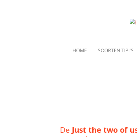
Ga
direct
naar
de
hoofdinhoud
HOME
SOORTEN TIPI'S
De
Just the two of u