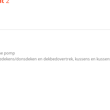
nt
2
che pomp
cedekens/donsdeken en dekbedovertrek, kussens en kussen